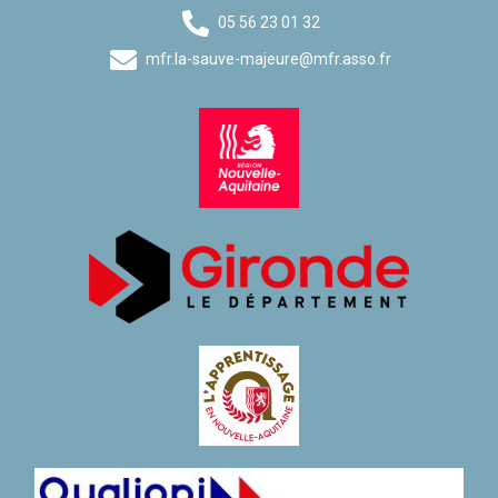
05 56 23 01 32
mfr.la-sauve-majeure@mfr.asso.fr