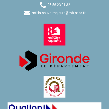
05 56 23 01 32
mfr.la-sauve-majeure@mfr.asso.fr