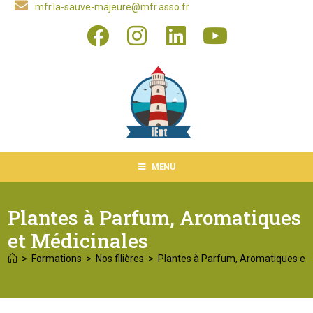
mfr.la-sauve-majeure@mfr.asso.fr
MENU
Plantes à Parfum, Aromatiques
et Médicinales
>
Formations
>
Nos filières
>
Plantes à Parfum, Aromatiques et 