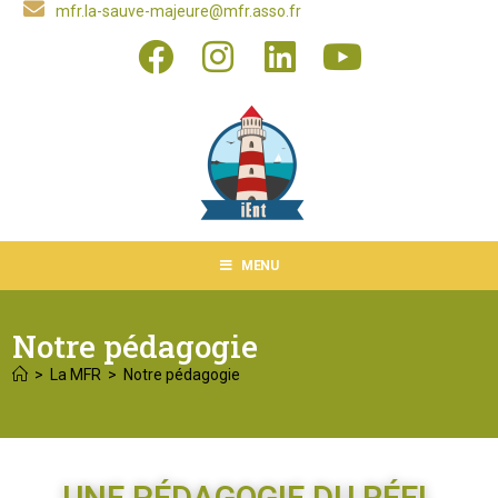
mfr.la-sauve-majeure@mfr.asso.fr
MENU
Notre pédagogie
>
La MFR
>
Notre pédagogie