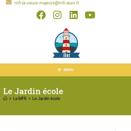
mfr.la-sauve-majeure@mfr.asso.fr
MENU
Le Jardin école
>
La MFR
>
Le Jardin école