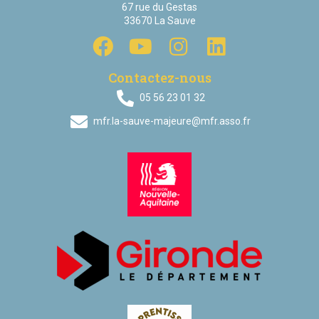
67 rue du Gestas
33670 La Sauve
Contactez-nous
05 56 23 01 32
mfr.la-sauve-majeure@mfr.asso.fr