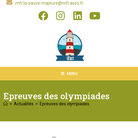
mfr.la-sauve-majeure@mfr.asso.fr
MENU
Epreuves des olympiades
>
Actualités
>
Epreuves des olympiades