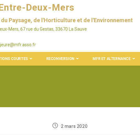
'Entre-Deux-Mers
du Paysage, de l'Horticulture et de l'Environnement
Deux-Mers, 67 rue du Gestas, 33670 La Sauve
jeure@mfr.asso.fr
IONS COURTES
RECONVERSION
MFR ET ALTERNANCE
2 mars 2020