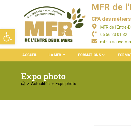
MFR de l
CFA des métiers 
MFR de l'Entre-
Ouvrir la barre d’outils
05 56 23 01 32
mfr.la-sauve-ma
ACCUEIL
LA MFR
FORMATIONS
FORMAT
Expo photo
>
Actualités
>
Expo photo