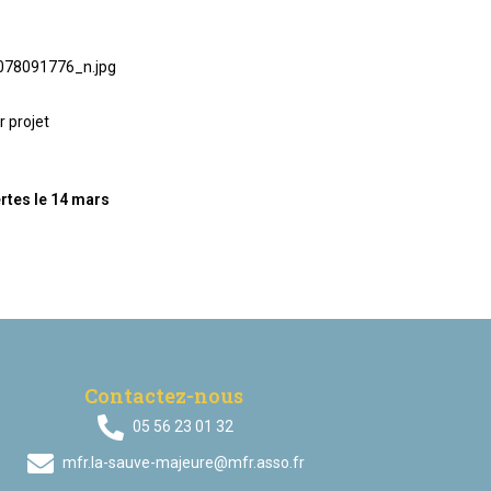
 projet
rtes le 14 mars
Contactez-nous
05 56 23 01 32
mfr.la-sauve-majeure@mfr.asso.fr