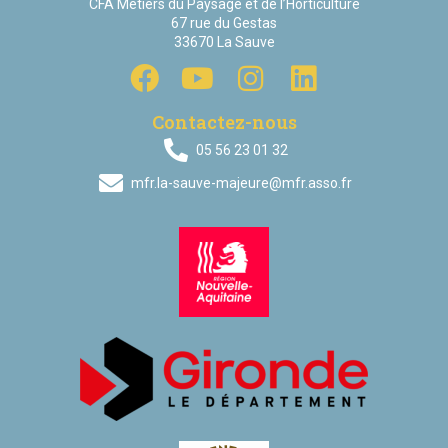
CFA Métiers du Paysage et de l’Horticulture
67 rue du Gestas
33670 La Sauve
Contactez-nous
05 56 23 01 32
mfr.la-sauve-majeure@mfr.asso.fr