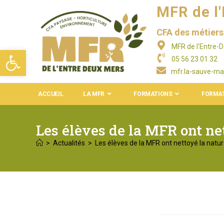
MFR de l
CFA des métiers 
MFR de l'Entre-
Ouvrir la barre d’outils
05 56 23 01 32
mfr.la-sauve-ma
ACCUEIL
LA MFR
FORMATIONS
FORMAT
Les élèves de la MFR ont ne
>
Actualités
>
Les élèves de la MFR ont nettoyé la natu