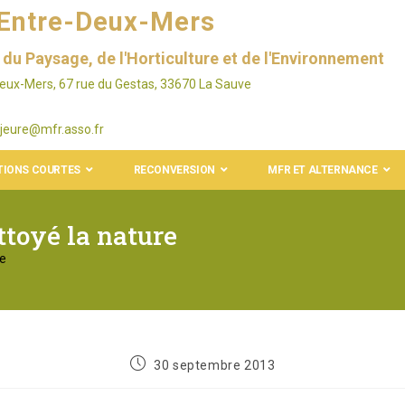
'Entre-Deux-Mers
du Paysage, de l'Horticulture et de l'Environnement
Deux-Mers, 67 rue du Gestas, 33670 La Sauve
jeure@mfr.asso.fr
IONS COURTES
RECONVERSION
MFR ET ALTERNANCE
ttoyé la nature
re
30 septembre 2013