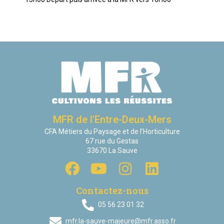
MFR de l'Entre-Deux-Mers
CFA Métiers du Paysage et de l’Horticulture
67 rue du Gestas
33670 La Sauve
Contactez-nous
05 56 23 01 32
mfr.la-sauve-majeure@mfr.asso.fr