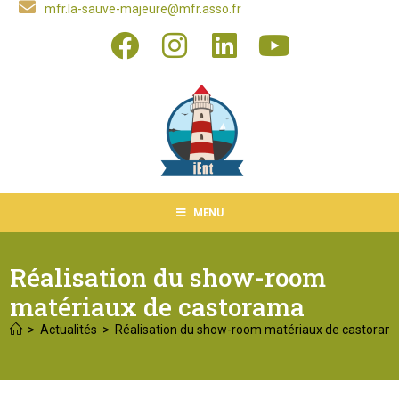
mfr.la-sauve-majeure@mfr.asso.fr
MENU
Réalisation du show-room
matériaux de castorama
>
Actualités
>
Réalisation du show-room matériaux de castoram